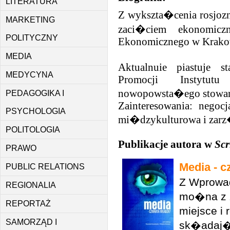
LITERATURA
Z wykszta�cenia rosjozn
MARKETING
zaci�ciem ekonomiczn
POLITYCZNY
Ekonomicznego w Krako
MEDIA
Aktualnuie piastuje 
MEDYCYNA
Promocji Instytut
nowopowsta�ego stowar
PEDAGOGIKA I
Zainteresowania: negocj
PSYCHOLOGIA
mi�dzykulturowa i zarz
POLITOLOGIA
Publikacje autora w
Scr
PRAWO
Media - c
PUBLIC RELATIONS
Z Wprowa
REGIONALIA
mo�na z 
REPORTAŻ
miejsce i
SAMORZĄD I
sk�adaj�