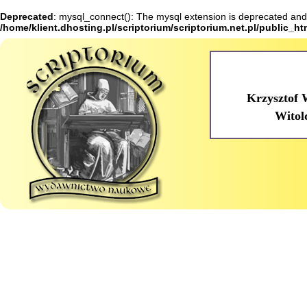
Deprecated
: mysql_connect(): The mysql extension is deprecated and 
/home/klient.dhosting.pl/scriptorium/scriptorium.net.pl/public_h
Krzysztof 
Witol