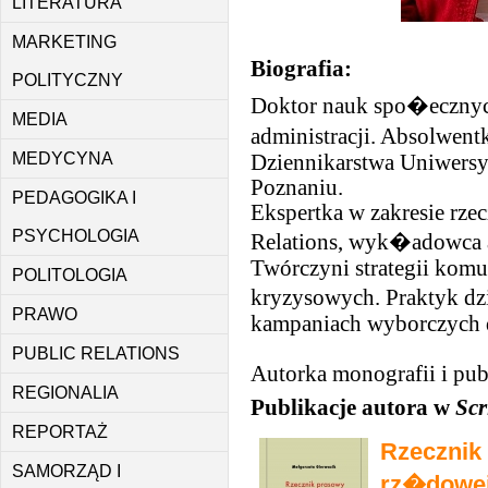
LITERATURA
MARKETING
Biografia:
POLITYCZNY
Doktor nauk spo�ecznych
MEDIA
administracji. Absolwen
MEDYCYNA
Dziennikarstwa Uniwersy
Poznaniu.
PEDAGOGIKA I
Ekspertka w zakresie rze
PSYCHOLOGIA
Relations, wyk�adowca a
Twórczyni strategii kom
POLITOLOGIA
kryzysowych. Praktyk 
PRAWO
kampaniach wyborczych d
PUBLIC RELATIONS
Autorka monografii i pub
REGIONALIA
Publikacje autora w
Scr
REPORTAŻ
Rzecznik 
SAMORZĄD I
rz�dowe