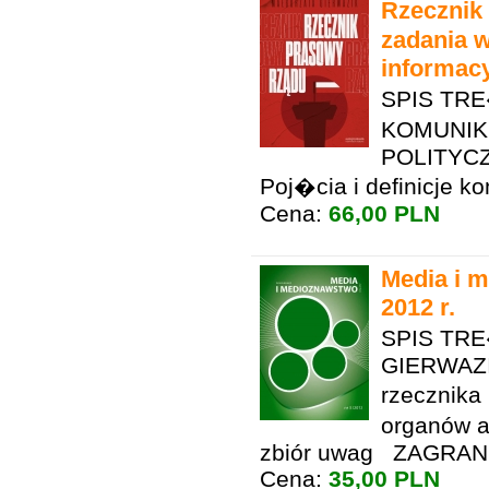
Rzecznik
zadania w
informacy
SPIS TR
KOMUNIK
POLITYCZ
Poj�cia i definicje k
Cena:
66,00 PLN
Media i m
2012 r.
SPIS TR
GIERWAZI
rzecznika
organów a
zbiór uwag ZAGRANI
Cena:
35,00 PLN