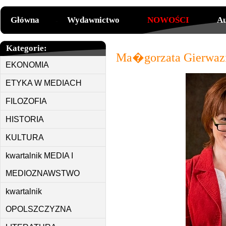
Główna
Wydawnictwo
NOWOŚCI
Au
Kategorie:
Ma�gorzata Gierwaz
EKONOMIA
ETYKA W MEDIACH
FILOZOFIA
HISTORIA
KULTURA
kwartalnik MEDIA I
MEDIOZNAWSTWO
kwartalnik
OPOLSZCZYZNA