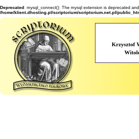
Deprecated
: mysql_connect(): The mysql extension is deprecated and 
/home/klient.dhosting.pl/scriptorium/scriptorium.net.pl/public_h
Krzysztof 
Witol