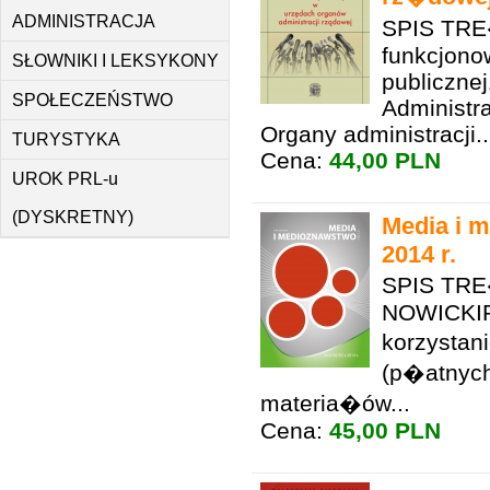
ADMINISTRACJA
SPIS TRE
funkcjonow
SŁOWNIKI I LEKSYKONY
publicznej
SPOŁECZEŃSTWO
Administra
Organy administracji..
TURYSTYKA
Cena:
44,00 PLN
UROK PRL-u
(DYSKRETNY)
Media i m
2014 r.
SPIS TR
NOWICKIR
korzystan
(p�atnych
materia�ów...
Cena:
45,00 PLN