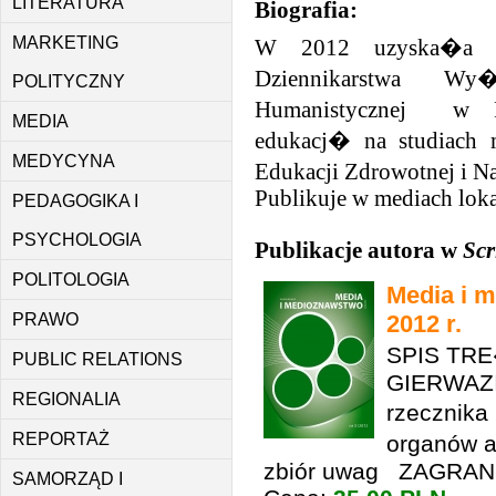
LITERATURA
Biografia:
MARKETING
W 2012 uzyska�a ty
Dziennikarstwa Wy
POLITYCZNY
Humanistycznej w P
MEDIA
edukacj� na studiach 
MEDYCYNA
Edukacji Zdrowotnej i 
Publikuje w mediach lok
PEDAGOGIKA I
PSYCHOLOGIA
Publikacje autora w
Scr
POLITOLOGIA
Media i m
2012 r.
PRAWO
SPIS TR
PUBLIC RELATIONS
GIERWAZI
REGIONALIA
rzecznika
REPORTAŻ
organów a
zbiór uwag ZAGRANI
SAMORZĄD I