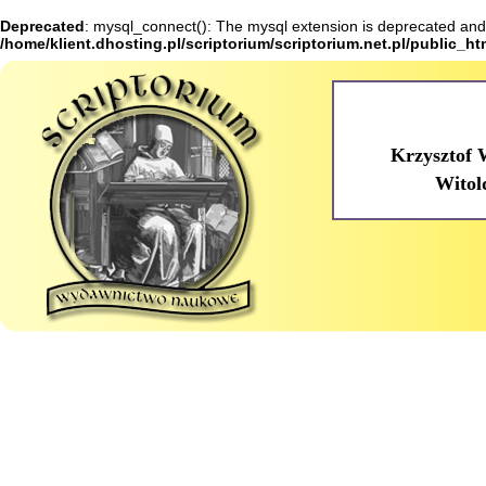
Deprecated
: mysql_connect(): The mysql extension is deprecated and 
/home/klient.dhosting.pl/scriptorium/scriptorium.net.pl/public_h
Krzysztof 
Witol