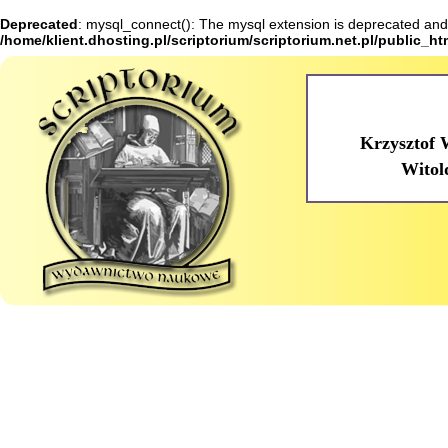
Deprecated
: mysql_connect(): The mysql extension is deprecated and 
/home/klient.dhosting.pl/scriptorium/scriptorium.net.pl/public_h
Krzysztof 
Witol