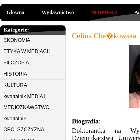
Główna
Wydawnictwo
NOWOŚCI
Au
Kategorie:
Celina Che�kowska
EKONOMIA
ETYKA W MEDIACH
FILOZOFIA
HISTORIA
KULTURA
kwartalnik MEDIA I
MEDIOZNAWSTWO
kwartalnik
Biografia:
OPOLSZCZYZNA
Doktorantka na Wyd
Dziennikarstwa Uniwe