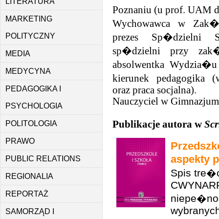
LITERATURA
Poznaniu (u prof. UAM d
MARKETING
Wychowawca w Zak�a
POLITYCZNY
prezes Sp�dzielni So
sp�dzielni przy zak
MEDIA
absolwentka Wydzia�
MEDYCYNA
kierunek pedagogika (w
PEDAGOGIKA I
oraz praca socjalna).
Nauczyciel w Gimnazjum 
PSYCHOLOGIA
Publikacje autora w
Scr
POLITOLOGIA
PRAWO
Przedszk
aspekty p
PUBLIC RELATIONS
Spis tre
REGIONALIA
CWYNARReh
REPORTAŻ
niepe�no
wybranych 
SAMORZĄD I