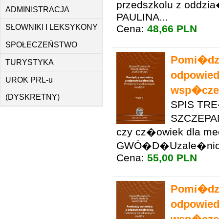
przedszkolu z oddzia
ADMINISTRACJA
PAULINA...
Cena:
48,66 PLN
SŁOWNIKI I LEKSYKONY
SPOŁECZEŃSTWO
Pomi�dz
TURYSTYKA
odpowied
UROK PRL-u
wsp�czes
(DYSKRETNY)
SPIS TR
SZCZEPAN
czy cz�owiek dla m
GWÓ�D�Uzale�nion
Cena:
55,00 PLN
Pomi�dz
odpowied