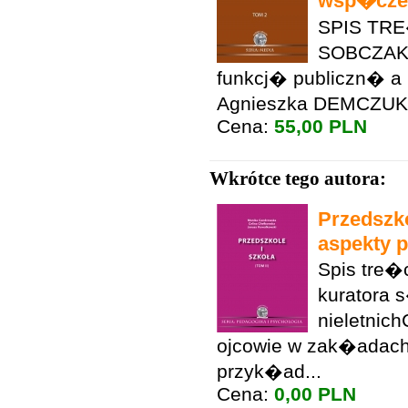
wsp�czes
SPIS TRE
SOBCZAKK
funkcj� publiczn� a 
Agnieszka DEMCZUKM
Cena:
55,00 PLN
Wkrótce tego autora:
Przedszk
aspekty p
Spis tre
kuratora 
nieletni
ojcowie w zak�adach
przyk�ad...
Cena:
0,00 PLN