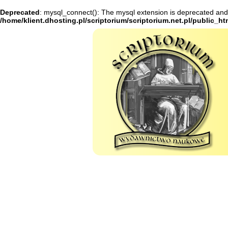
Deprecated
: mysql_connect(): The mysql extension is deprecated and 
/home/klient.dhosting.pl/scriptorium/scriptorium.net.pl/public_h