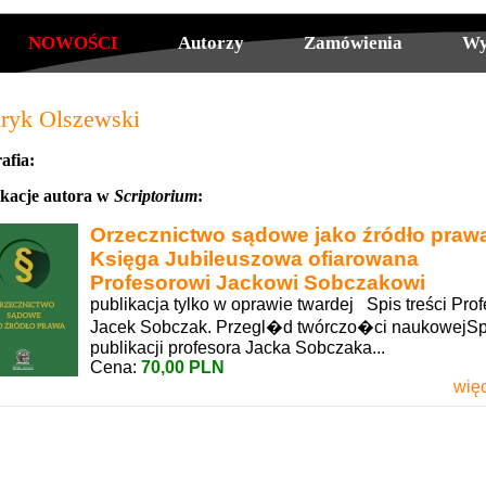
NOWOŚCI
Autorzy
Zamówienia
Wy
ryk Olszewski
afia:
ikacje autora w
Scriptorium
:
Orzecznictwo sądowe jako źródło praw
Księga Jubileuszowa ofiarowana
Profesorowi Jackowi Sobczakowi
publikacja tylko w oprawie twardej Spis treści Prof
Jacek Sobczak. Przegl�d twórczo�ci naukowejSp
publikacji profesora Jacka Sobczaka...
Cena:
70,00 PLN
więc