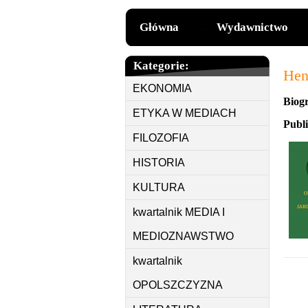
Główna
Wydawnictwo
Kategorie:
Hen
EKONOMIA
Biogr
ETYKA W MEDIACH
Publ
FILOZOFIA
HISTORIA
KULTURA
kwartalnik MEDIA I
MEDIOZNAWSTWO
kwartalnik
OPOLSZCZYZNA