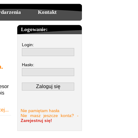
darzenia
Kontakt
Logowanie:
Login:
Hasło:
a.
esor
is
ej...
Nie pamiętam hasła
Nie masz jeszcze konta? -
Zarejestruj się!