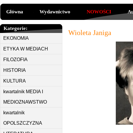
Główna
Wydawnictwo
NOWOŚCI
Au
Kategorie:
Wioleta Janiga
EKONOMIA
ETYKA W MEDIACH
FILOZOFIA
HISTORIA
KULTURA
kwartalnik MEDIA I
MEDIOZNAWSTWO
kwartalnik
OPOLSZCZYZNA