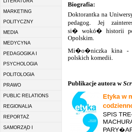
LITERATURA
Biografia:
MARKETING
Doktorantka na Uniwers
POLITYCZNY
pedagog. Jej zainter
si� wokó� historii 
MEDIA
Opolskim.
MEDYCYNA
Mi�o�niczka kina - s
PEDAGOGIKA I
polskich komedii.
PSYCHOLOGIA
POLITOLOGIA
Publikacje autora w
Scr
PRAWO
Etyka w m
PUBLIC RELATIONS
codzien
REGIONALIA
SPIS TRE
REPORTAŻ
MACHURA]
SAMORZĄD I
PARY�APs