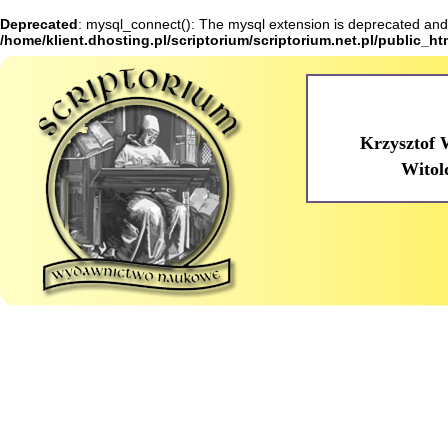
Deprecated
: mysql_connect(): The mysql extension is deprecated and 
/home/klient.dhosting.pl/scriptorium/scriptorium.net.pl/public_h
Krzysztof 
Witol