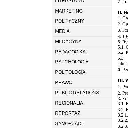
LITERATURA
2. Lo
MARKETING
II. 
1. Gr
POLITYCZNY
2. Op
3. F
MEDIA
4. 19
MEDYCYNA
5. Ry
5.1. 
PEDAGOGIKA I
5.2. 
5.3.
PSYCHOLOGIA
admin
6. Pe
POLITOLOGIA
III.
PRAWO
1. Po
PUBLIC RELATIONS
2. Pr
3. Zm
REGIONALIA
3.1. 
3.2. 
REPORTAŻ
3.2.1
3.2.2
SAMORZĄD I
3.2.3