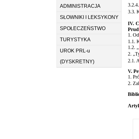
3.2.4
ADMINISTRACJA
3.3. 
SŁOWNIKI I LEKSYKONY
IV. 
SPOŁECZEŃSTWO
Prud
1. O
TURYSTYKA
1.1. 
1.2.
UROK PRL-u
2. „T
2.1. 
(DYSKRETNY)
V. Pe
1. P
2. Z
Bibli
Arty