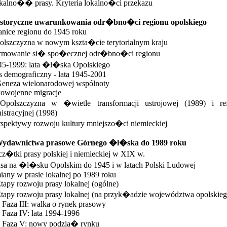
kalno�� prasy. Kryteria lokalno�ci przekazu
Historyczne uwarunkowania odr�bno�ci regionu opolskiego
anice regionu do 1945 roku
olszczyzna w nowym kszta�cie terytorialnym kraju
ormowanie si� spo�ecznej odr�bno�ci regionu
45-1999: lata �l�ska Opolskiego
s demograficzny - lata 1945-2001
Geneza wielonarodowej wspólnoty
Powojenne migracje
 Opolszczyzna w �wietle transformacji ustrojowej (1989) i re
istracyjnej (1998)
rspektywy rozwoju kultury mniejszo�ci niemieckiej
 Wydawnictwa prasowe Górnego �l�ska do 1989 roku
cz�tki prasy polskiej i niemieckiej w XIX w.
asa na �l�sku Opolskim do 1945 i w latach Polski Ludowej
iany w prasie lokalnej po 1989 roku
Etapy rozwoju prasy lokalnej (ogólne)
Etapy rozwoju prasy lokalnej (na przyk�adzie województwa opolskieg
. Faza III: walka o rynek prasowy
. Faza IV: lata 1994-1996
. Faza V: nowy podzia� rynku