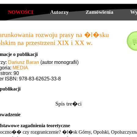
NOWOŚCI
Autorzy
Zamówienia
Wy
runkowania rozwoju prasy na �l�sku
lskim na przestrzeni XIX i XX w.
macje o publikacji
rzy:
Dariusz Baran
(autor monografii)
goria:
MEDIA
 stron: 90
r ISBN: 978-83-62625-33-8
publikacji
Spis tre�ci
wadzenie
dstawowe zagadnienia teoretyczne
boczno�� czy rozgraniczenie? �l�sk Górny, Opolski, Opolszczyzn