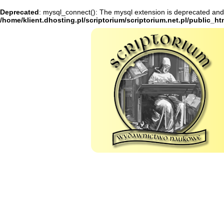
Deprecated
: mysql_connect(): The mysql extension is deprecated and 
/home/klient.dhosting.pl/scriptorium/scriptorium.net.pl/public_h