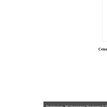
Cena 
Scriptorium. Wydawnictwo Naukowe © 2