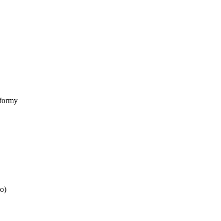
formy
o)