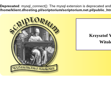
Deprecated
: mysql_connect(): The mysql extension is deprecated and 
/home/klient.dhosting.pl/scriptorium/scriptorium.net.pl/public_h
Krzysztof 
Witol