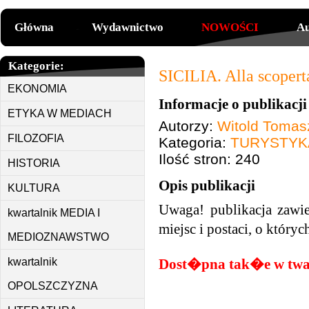
Główna
Wydawnictwo
NOWOŚCI
Au
Kategorie:
SICILIA. Alla scoperta
EKONOMIA
Informacje o publikacji
ETYKA W MEDIACH
Autorzy:
Witold Tomas
FILOZOFIA
Kategoria:
TURYSTYK
Ilość stron: 240
HISTORIA
Opis publikacji
KULTURA
Uwaga! publikacja zaw
kwartalnik MEDIA I
miejsc i postaci, o który
MEDIOZNAWSTWO
kwartalnik
Dost�pna tak�e w twa
OPOLSZCZYZNA