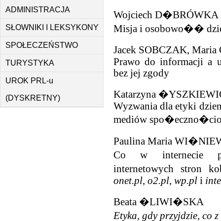
ADMINISTRACJA
Wojciech D�BRÓWKA
Misja i osobowo�� dzie
SŁOWNIKI I LEKSYKONY
SPOŁECZEŃSTWO
Jacek SOBCZAK, Mar
Prawo do informacji a u
TURYSTYKA
bez jej zgody
UROK PRL-u
Katarzyna �YSZKIEW
(DYSKRETNY)
Wyzwania dla etyki dzie
mediów spo�eczno�ci
Paulina Maria WI�NI
Co w internecie pi
internetowych stron ko
onet.pl
,
o2.pl
,
wp.pl
i
inte
Beata �LIWI�SKA
Etyka, gdy przyjdzie, co