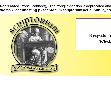
Deprecated
: mysql_connect(): The mysql extension is deprecated and 
/home/klient.dhosting.pl/scriptorium/scriptorium.net.pl/public_h
Krzysztof 
Witol