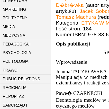
LITERATURA
D�br�wka
(autor art
MARKETING
artykułu),
Jacek Sobc
Tomasz Machura
(reda
POLITYCZNY
Kategoria:
ETYKA W 
MEDIA
Ilość stron: 184
Numer ISBN: 978-83-6
MEDYCYNA
Opis publikacji
PEDAGOGIKA I
S
PSYCHOLOGIA
Wprowadzenie
POLITOLOGIA
PRAWO
Joanna TACZKOWSKA
Manipulacja w mediach 
PUBLIC RELATIONS
dziennikarzy i reakcji ze
REGIONALIA
Pawe� CZARNECKI
REPORTAŻ
Deontologia mediów w
etycznego mediów
SAMORZĄD I