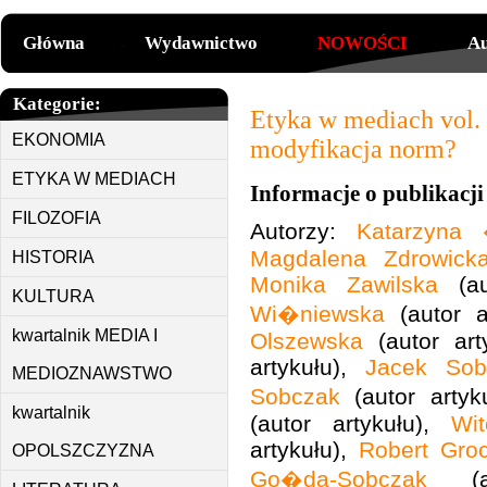
Główna
Wydawnictwo
NOWOŚCI
Au
Kategorie:
Etyka w mediach vol. 
EKONOMIA
modyfikacja norm?
ETYKA W MEDIACH
Informacje o publikacji
FILOZOFIA
Autorzy:
Katarzyna 
Magdalena Zdrowicka
HISTORIA
Monika Zawilska
(au
KULTURA
Wi�niewska
(autor a
kwartalnik MEDIA I
Olszewska
(autor art
artykułu),
Jacek Sob
MEDIOZNAWSTWO
Sobczak
(autor artyk
kwartalnik
(autor artykułu),
Wi
artykułu),
Robert Gro
OPOLSZCZYZNA
Go�da-Sobczak
(au